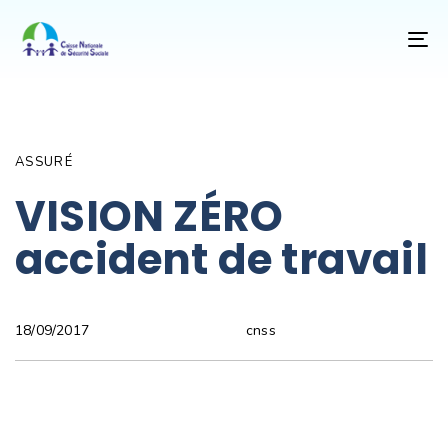
T
NA
Author
Published
PUBLISHED
on:
IN:
ASSURÉ
VISION ZÉRO
accident de travail
cnss
18/09/2017