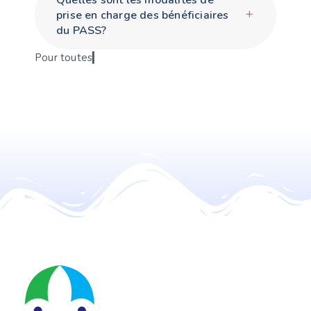
prise en charge des bénéficiaires
du PASS?
P
o
u
r
t
o
u
t
e
s
i
▎