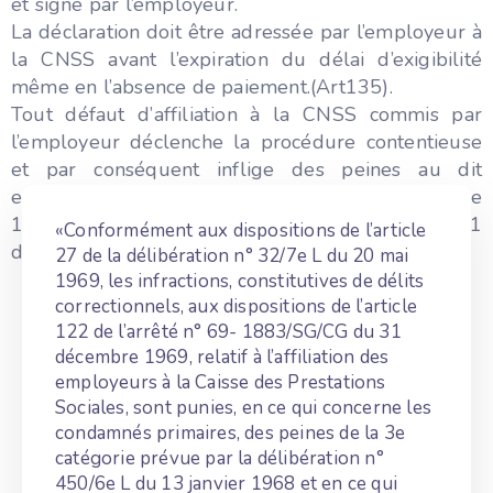
et signé par l’employeur.
La déclaration doit être adressée par l’employeur à
la CNSS avant l’expiration du délai d’exigibilité
même en l’absence de paiement.(Art135).
Tout défaut d’affiliation à la CNSS commis par
l’employeur déclenche la procédure contentieuse
et par conséquent inflige des peines au dit
employeur. Ce type d’infraction est prévu à l’article
10 al 2 de la loi n° 188/AN/85/1ère L du 31
«Conformément aux dispositions de l’article
décembre 1985 qui dispose :
27 de la délibération n° 32/7e L du 20 mai
1969, les infractions, constitutives de délits
correctionnels, aux dispositions de l’article
122 de l’arrêté n° 69- 1883/SG/CG du 31
décembre 1969, relatif à l’affiliation des
employeurs à la Caisse des Prestations
Sociales, sont punies, en ce qui concerne les
condamnés primaires, des peines de la 3e
catégorie prévue par la délibération n°
450/6e L du 13 janvier 1968 et en ce qui