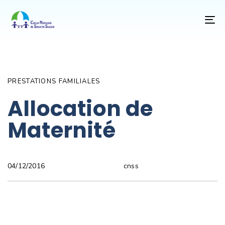
T
NA
Author
Published
PUBLISHED
on:
IN:
PRESTATIONS FAMILIALES
Allocation de
Maternité
cnss
04/12/2016