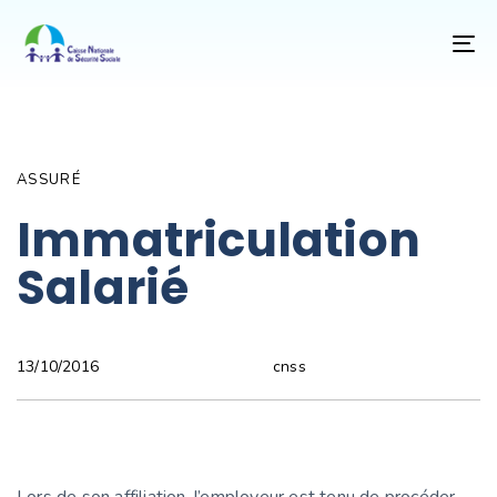
T
NA
Author
Published
PUBLISHED
on:
IN:
ASSURÉ
Immatriculation
Salarié
cnss
13/10/2016