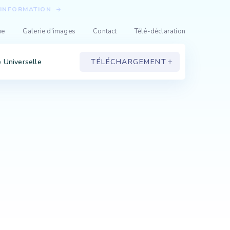
'INFORMATION
ue
Galerie d'images
Contact
Télé-déclaration
 Universelle
T
É
L
É
C
H
A
R
G
E
M
E
N
T