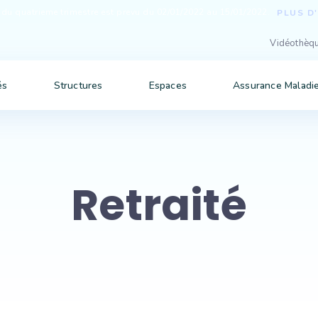
du quatrieme trimestre est prevu du 02/01/2022 au 15/01/2022.
PLUS D
Vidéothèq
és
Structures
Espaces
Assurance Maladie
Retraité